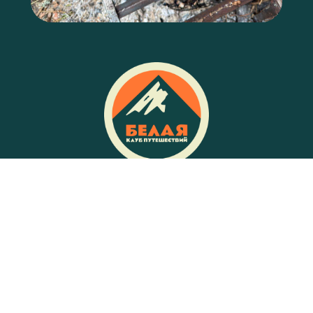
© Клуб путешествий Белая
Сплавы с выездом из Уфы
Бабарыкин Никита Андреевич
ИНН: 744408745481