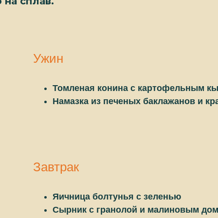
 на сплав.
Ужин
Томленая конина с картофельным к
Намазка из печеных баклажанов и кра
Завтрак
Яичница болтунья с зеленью
Сырник с гранолой и малиновым до