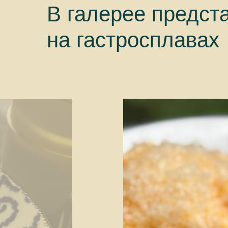
В галерее предст
на гастросплавах