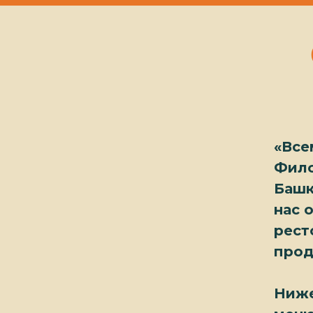
«Все
Фило
Башк
нас 
рест
прод
Ниже