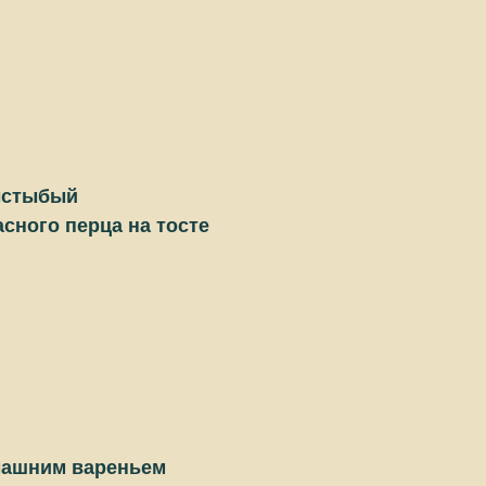
ыстыбый
сного перца на тосте
машним вареньем