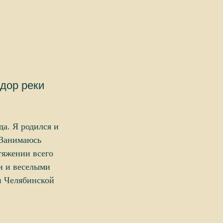
дор реки
ода.
Я родился и
Занимаюсь
тяжении всего
и и веселыми
и Челябинской