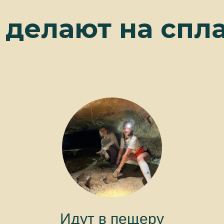
 делают на спл
Идут в пещеру