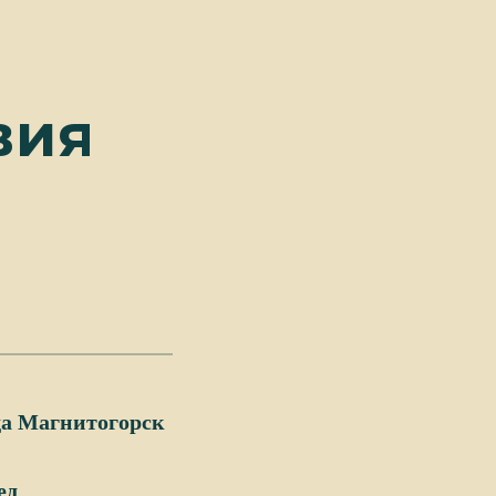
вия
ода Магнитогорск
ед