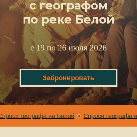
с географом
по реке Белой
с 19 по 26 июля 2026
Забронировать
ографа на Белой
Спроси географа на Белой