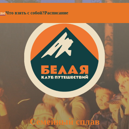
ве
Что взять с собой?
Расписание
Семейный сплав