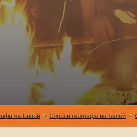
Белой
Спроси географа на Белой
Спроси ге